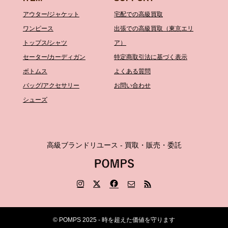
アウター/ジャケット
宅配での高級買取
ワンピース
出張での高級買取（東京エリ
トップス/シャツ
ア）
セーター/カーディガン
特定商取引法に基づく表示
ボトムス
よくある質問
バッグ/アクセサリー
お問い合わせ
シューズ
高級ブランドリユース - 買取・販売・委託
© POMPS 2025 - 時を超えた価値を守ります