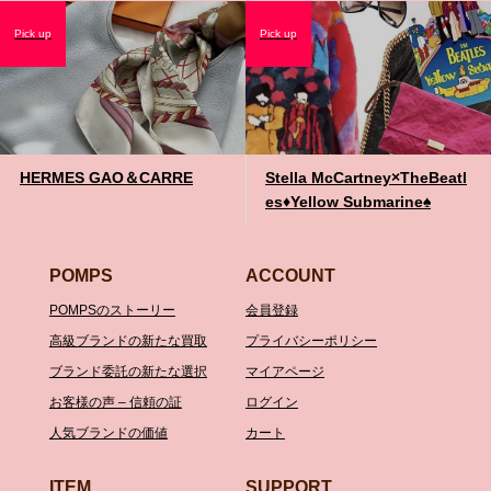
Pick up
Pick up
HERMES GAO＆CARRE
Stella McCartney×TheBeatl
es♦️Yellow Submarine♠️
POMPS
ACCOUNT
POMPSのストーリー
会員登録
高級ブランドの新たな買取
プライバシーポリシー
ブランド委託の新たな選択
マイアページ
お客様の声 – 信頼の証
ログイン
人気ブランドの価値
カート
ITEM
SUPPORT