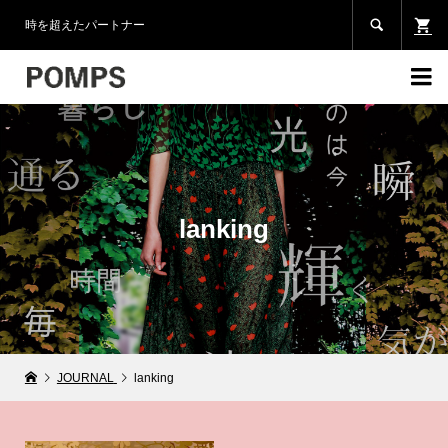

時を超えたパートナー

lanking
JOURNAL
lanking