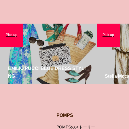
Pick up
Pick up
EMILIO PUCCI BLUE DRESS STYLI
NG
Stella Mcc
POMPS
POMPSのストーリー