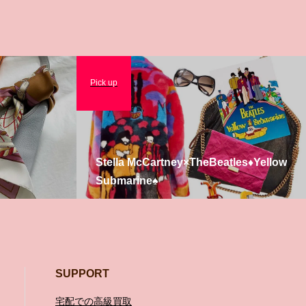
Pick up
Stella McCartney×TheBeatles♦️Yellow
Submarine♠️
SUPPORT
宅配での高級買取