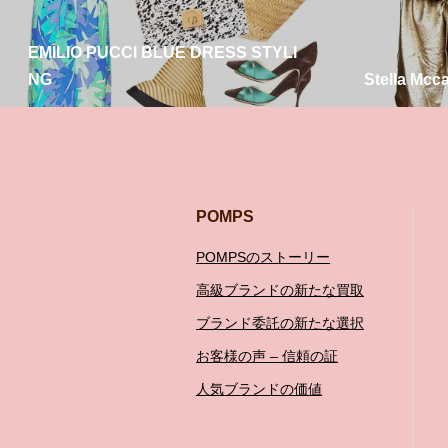
EMILIO PUCCI BLUE DRESS STYLI
NG
Stella Mcc
POMPS
POMPSのストーリー
高級ブランドの新たな買取
ブランド委託の新たな選択
お客様の声 – 信頼の証
人気ブランドの価値