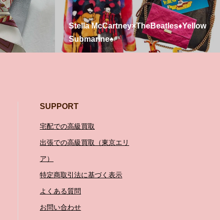
Stella McCartney×TheBeatles♦️Yellow
Submarine♠️
SUPPORT
宅配での高級買取
出張での高級買取（東京エリ
ア）
特定商取引法に基づく表示
よくある質問
お問い合わせ