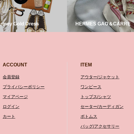
artney Gold Dress
HERMES GAO＆CARRE
ACCOUNT
ITEM
会員登録
アウター/ジャケット
プライバシーポリシー
ワンピース
マイアページ
トップス/シャツ
ログイン
セーター/カーディガン
カート
ボトムス
バッグ/アクセサリー