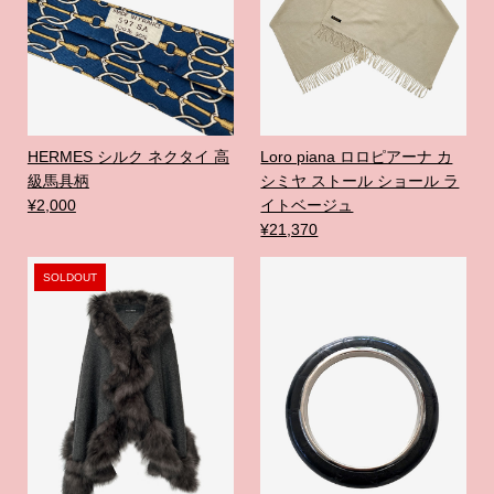
HERMES シルク ネクタイ 高
Loro piana ロロピアーナ カ
級馬具柄
シミヤ ストール ショール ラ
¥2,000
イトベージュ
¥21,370
SOLDOUT