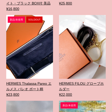
イト・ブラック BOX付 美品
¥25,800
¥16,800
新品/未使用
SOLDOUT
HERMES Thalassa Pareo エ
HERMES FILOU グローブホ
ルメス パレオ ボート柄
ルダー
¥23,800
¥22,000
新品/未使用