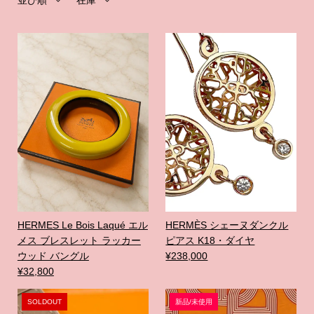
並び順
在庫
HERMES Le Bois Laqué エル
HERMÈS シェーヌダンクル
メス ブレスレット ラッカー
ピアス K18・ダイヤ
ウッド バングル
¥238,000
¥32,800
SOLDOUT
新品/未使用