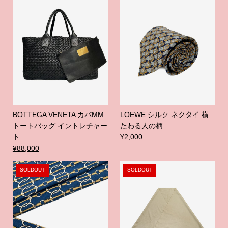
BOTTEGA VENETA カバMM
LOEWE シルク ネクタイ 横
トートバッグ イントレチャー
たわる人の柄
ト
¥2,000
¥88,000
SOLDOUT
SOLDOUT