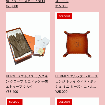
柄 フラワー スカーフ 大判
ストール
¥25,000
¥15,000
SOLDOUT
HERMES エルメス ラムスキ
HERMES エルメス レザー チ
ン グローブ ミニドッグ 手袋
ェンジ トレイ ヴィド・ポッ
エトゥープ シルク
シュ ミニ ミーズ・エ・ル...
¥36,400
¥25,000
SOLDOUT
SOLDOUT