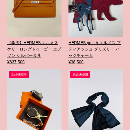
【希少】HERMES エルメス
HERMES petit h エルメス プ
ケリーロングトゥーゴー エプ
ティアッシュ グリズリー バ
ソン シルバー金具
ッグチャーム
¥837,500
¥38,500
新品/未使用
新品/未使用