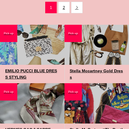
1
2

Pick up
Pick up
EMILIO PUCCI BLUE DRES
Stella Mccartney Gold Dres
S STYLING
s
Pick up
Pick up