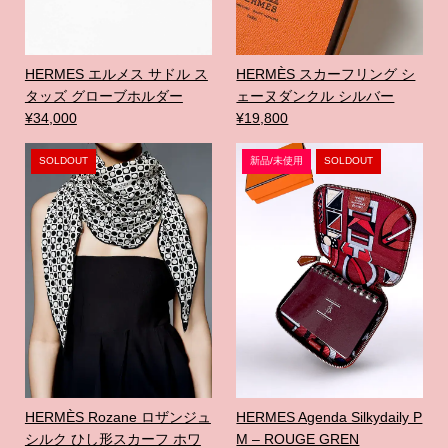
HERMES エルメス サドル ス
HERMÈS スカーフリング シ
タッズ グローブホルダー
ェーヌダンクル シルバー
¥34,000
¥19,800
SOLDOUT
新品/未使用
SOLDOUT
HERMÈS Rozane ロザンジュ
HERMES Agenda Silkydaily P
シルク ひし形スカーフ ホワ
M – ROUGE GREN