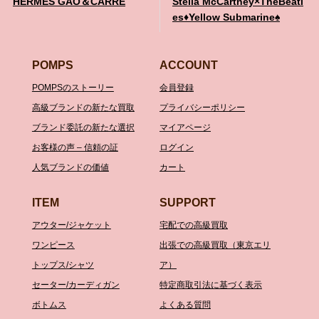
HERMES GAO＆CARRE
Stella McCartney×TheBeatl
es♦️Yellow Submarine♠️
POMPS
ACCOUNT
POMPSのストーリー
会員登録
高級ブランドの新たな買取
プライバシーポリシー
ブランド委託の新たな選択
マイアページ
お客様の声 – 信頼の証
ログイン
人気ブランドの価値
カート
ITEM
SUPPORT
アウター/ジャケット
宅配での高級買取
ワンピース
出張での高級買取（東京エリ
トップス/シャツ
ア）
セーター/カーディガン
特定商取引法に基づく表示
ボトムス
よくある質問