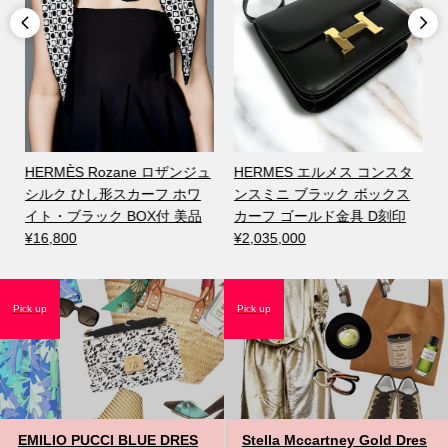


ラ
HERMÈS Rozane ロザンジュ
HERMES エルメス コンスタ
シルク ひし形スカーフ ホワ
ンスミニ ブラック ボックス
イト・ブラック BOX付 美品
カーフ ゴールド金具 D刻印
¥16,800
¥2,035,000
Pick up
Pick up
EMILIO PUCCI BLUE DRES
Stella Mccartney Gold Dres