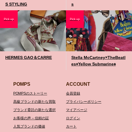
S STYLING
s
Pick up
Pick up
HERMES GAO＆CARRE
Stella McCartney×TheBeatl
es♦️Yellow Submarine♠️
POMPS
ACCOUNT
POMPSのストーリー
会員登録
高級ブランドの新たな買取
プライバシーポリシー
ブランド委託の新たな選択
マイアページ
お客様の声 – 信頼の証
ログイン
人気ブランドの価値
カート