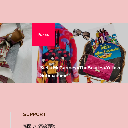
Pick up
Stella McCartney×TheBeatles♦️Yellow
Submarine♠️
SUPPORT
宅配での高級買取