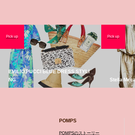
Pick up
Pick up
EMILIO PUCCI BLUE DRESS STYLI
NG
Stella Mcc
POMPS
POMPSのストーリー