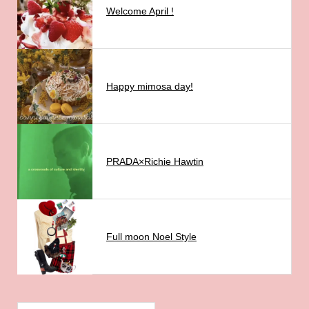
Welcome April !
Happy mimosa day!
PRADA×Richie Hawtin
Full moon Noel Style