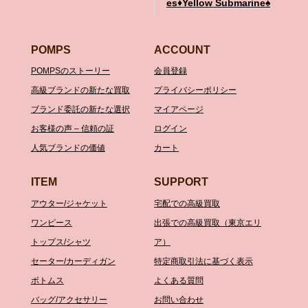
es♦️Yellow Submarine♠️
POMPS
ACCOUNT
POMPSのストーリー
会員登録
高級ブランドの新たな買取
プライバシーポリシー
ブランド委託の新たな選択
マイアページ
お客様の声 – 信頼の証
ログイン
人気ブランドの価値
カート
ITEM
SUPPORT
アウター/ジャケット
宅配での高級買取
ワンピース
出張での高級買取（東京エリ
トップス/シャツ
ア）
セーター/カーディガン
特定商取引法に基づく表示
ボトムス
よくある質問
バッグ/アクセサリー
お問い合わせ