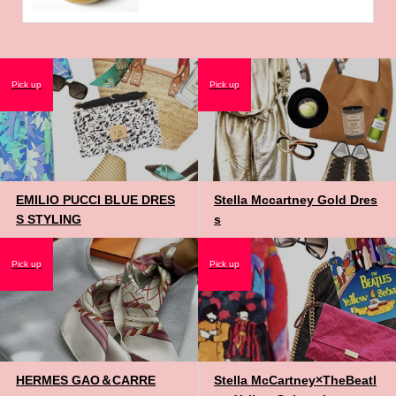
Pick up
Pick up
EMILIO PUCCI BLUE DRES
Stella Mccartney Gold Dres
S STYLING
s
Pick up
Pick up
HERMES GAO＆CARRE
Stella McCartney×TheBeatl