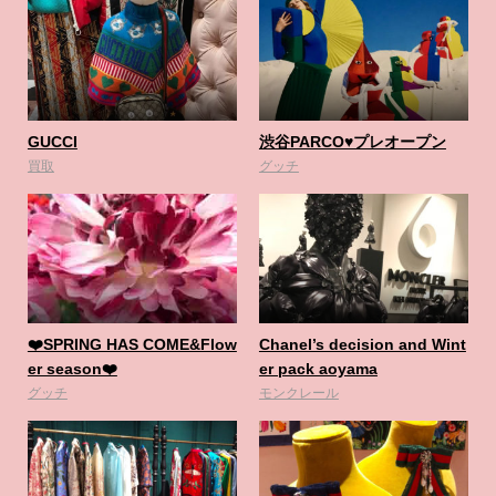
GUCCI
渋谷PARCO♥️プレオープン
買取
グッチ
❤️SPRING HAS COME&Flow
Chanel’s decision and Wint
er season❤️
er pack aoyama
グッチ
モンクレール