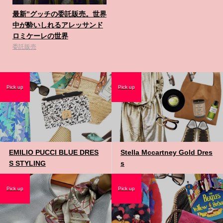
最新”グッチの委託販売。世界
中が酔いしれるアレッサンド
ロミケーレの世界
委託販売
Pick up
Pick up
EMILIO PUCCI BLUE DRES
Stella Mccartney Gold Dres
S STYLING
s
Pick up
Pick up