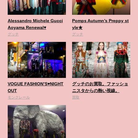
Alessandro Michele Gucci
Pomps Autumn’s Preppy st
Aoyama Renewal♥️
yle★
グッチ
グッチ
VOGUE FASHION’S♥️NIGHT
グッチのお買取。ファッショ
OUT
ニスタからの熱い視線。
モンクレール
買取