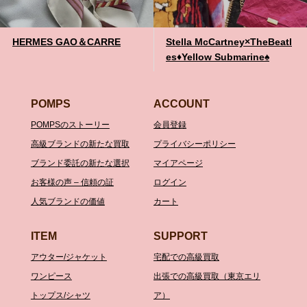
HERMES GAO＆CARRE
Stella McCartney×TheBeatl
es♦️Yellow Submarine♠️
POMPS
ACCOUNT
POMPSのストーリー
会員登録
高級ブランドの新たな買取
プライバシーポリシー
ブランド委託の新たな選択
マイアページ
お客様の声 – 信頼の証
ログイン
人気ブランドの価値
カート
ITEM
SUPPORT
アウター/ジャケット
宅配での高級買取
ワンピース
出張での高級買取（東京エリ
トップス/シャツ
ア）