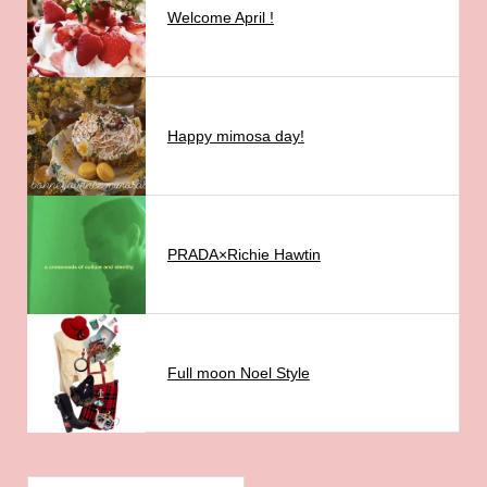
Welcome April !
Happy mimosa day!
PRADA×Richie Hawtin
Full moon Noel Style