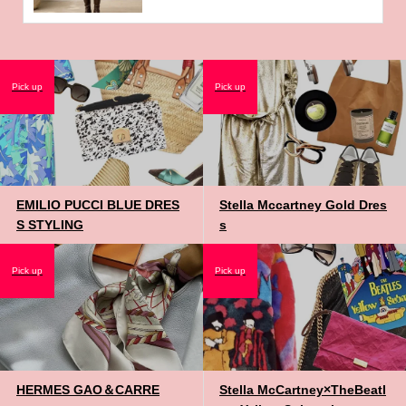
Pick up
Pick up
EMILIO PUCCI BLUE DRES
Stella Mccartney Gold Dres
S STYLING
s
Pick up
Pick up
HERMES GAO＆CARRE
Stella McCartney×TheBeatl