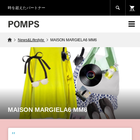

時を超えたパートナー

News&Lifestyle
MAISON MARGIELA6 MM6
MAISON MARGIELA6 MM6