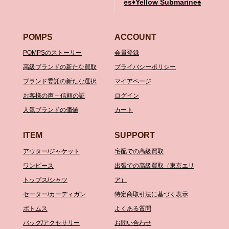
es♦️Yellow Submarine♠️
POMPS
ACCOUNT
POMPSのストーリー
会員登録
高級ブランドの新たな買取
プライバシーポリシー
ブランド委託の新たな選択
マイアページ
お客様の声 – 信頼の証
ログイン
人気ブランドの価値
カート
ITEM
SUPPORT
アウター/ジャケット
宅配での高級買取
ワンピース
出張での高級買取（東京エリ
トップス/シャツ
ア）
セーター/カーディガン
特定商取引法に基づく表示
ボトムス
よくある質問
バッグ/アクセサリー
お問い合わせ