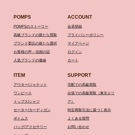
POMPS
ACCOUNT
POMPSのストーリー
会員登録
高級ブランドの新たな買取
プライバシーポリシー
ブランド委託の新たな選択
マイアページ
お客様の声 – 信頼の証
ログイン
人気ブランドの価値
カート
ITEM
SUPPORT
アウター/ジャケット
宅配での高級買取
ワンピース
出張での高級買取（東京エリ
トップス/シャツ
ア）
セーター/カーディガン
特定商取引法に基づく表示
ボトムス
よくある質問
バッグ/アクセサリー
お問い合わせ