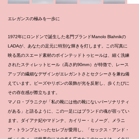
エレガンスの極みを一歩に
1972年にロンドンで誕生した名門ブランドManolo Blahnikの
LADAが、あなたの足元に特別な輝きを灯します。この写真に
映る黒のスエード素材のポインテッドトゥヒールは、細く洗練
されたスティレットヒール（高さ約90mm）が特徴で、レース
アップの繊細なデザインがエレガントさとセクシーさを兼ね備
えています。ビーズやリボンの装飾が光を反射し、歩くたびに
その存在感が際立ちます。
マノロ・ブラニクが「私の靴には他の靴にないパーソナリティ
がある」と語るように、この一足にはブランドの魂が宿ってい
ます。ダイアナ妃やマドンナ、カイリー・ミノーグ、メラニ
ア・トランプといったセレブが愛用し、「セックス・アンド・
ザ・シティ」で世界中にその名を広めたこのヒールは、イタリ