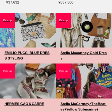
¥37,632
¥837,500
Pick up
Pick up
EMILIO PUCCI BLUE DRES
Stella Mccartney Gold Dres
S STYLING
s
Pick up
Pick up
HERMES GAO＆CARRE
Stella McCartney×TheBeatl
es♦️Yellow Submarine♠️