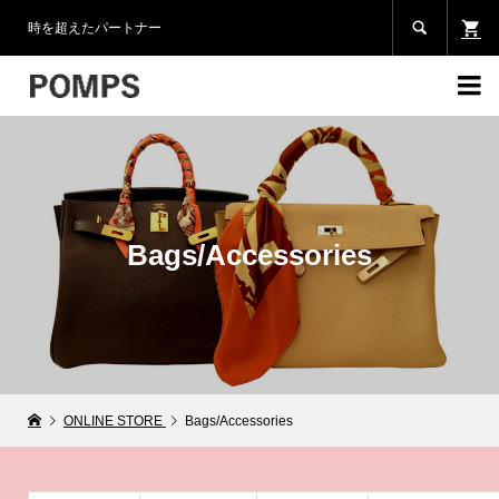

時を超えたパートナー

Bags/Accessories
ONLINE STORE
Bags/Accessories