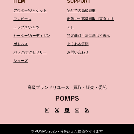
ITEM
SUPPORT
アウター/ジャケット
宅配での高級買取
ワンピース
出張での高級買取（東京エリ
トップス/シャツ
ア）
セーター/カーディガン
特定商取引法に基づく表示
ボトムス
よくある質問
バッグ/アクセサリー
お問い合わせ
シューズ
高級ブランドリユース - 買取・販売・委託
© POMPS 2025 - 時を超えた価値を守ります