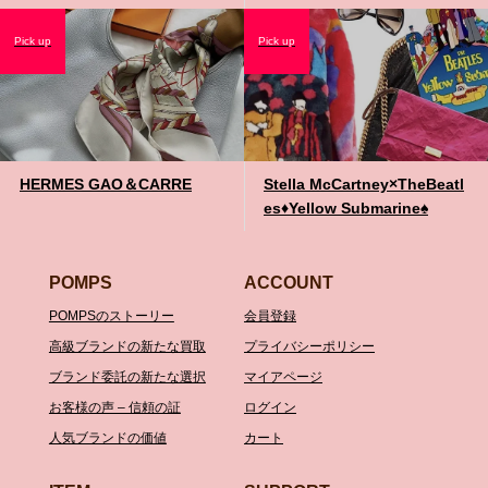
Pick up
Pick up
HERMES GAO＆CARRE
Stella McCartney×TheBeatl
es♦️Yellow Submarine♠️
POMPS
ACCOUNT
POMPSのストーリー
会員登録
高級ブランドの新たな買取
プライバシーポリシー
ブランド委託の新たな選択
マイアページ
お客様の声 – 信頼の証
ログイン
人気ブランドの価値
カート