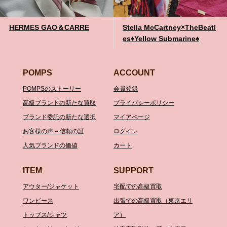
HERMES GAO＆CARRE
Stella McCartney×TheBeatl
es♦️Yellow Submarine♠️
POMPS
ACCOUNT
POMPSのストーリー
会員登録
高級ブランドの新たな買取
プライバシーポリシー
ブランド委託の新たな選択
マイアページ
お客様の声 – 信頼の証
ログイン
人気ブランドの価値
カート
ITEM
SUPPORT
アウター/ジャケット
宅配での高級買取
ワンピース
出張での高級買取（東京エリ
トップス/シャツ
ア）