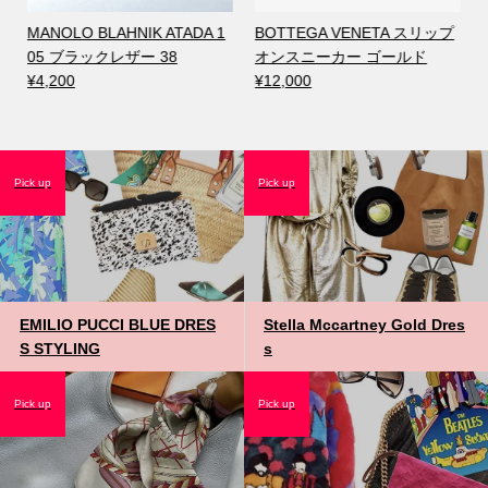
MANOLO BLAHNIK ATADA 1
BOTTEGA VENETA スリップ
05 ブラックレザー 38
オンスニーカー ゴールド
¥4,200
¥12,000
Pick up
Pick up
EMILIO PUCCI BLUE DRES
Stella Mccartney Gold Dres
S STYLING
s
Pick up
Pick up