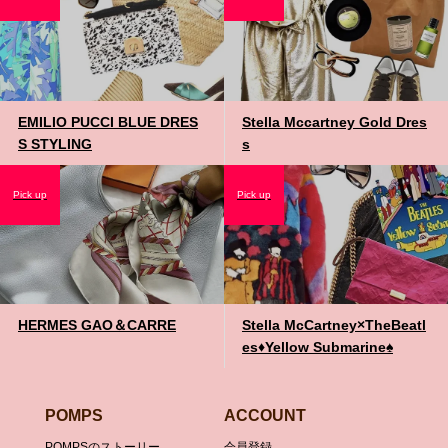
EMILIO PUCCI BLUE DRES
Stella Mccartney Gold Dres
S STYLING
s
Pick up
Pick up
HERMES GAO＆CARRE
Stella McCartney×TheBeatl
es♦️Yellow Submarine♠️
POMPS
ACCOUNT
POMPSのストーリー
会員登録