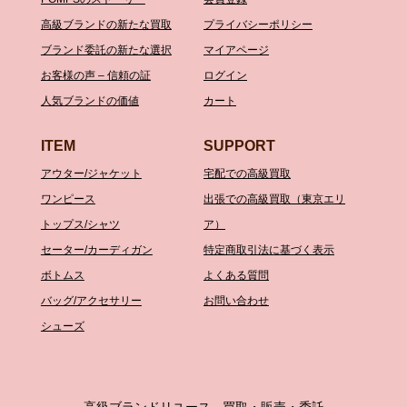
高級ブランドの新たな買取
プライバシーポリシー
ブランド委託の新たな選択
マイアページ
お客様の声 – 信頼の証
ログイン
人気ブランドの価値
カート
ITEM
SUPPORT
アウター/ジャケット
宅配での高級買取
ワンピース
出張での高級買取（東京エリ
トップス/シャツ
ア）
セーター/カーディガン
特定商取引法に基づく表示
ボトムス
よくある質問
バッグ/アクセサリー
お問い合わせ
シューズ