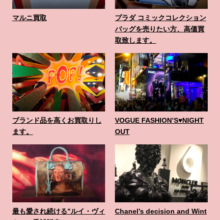
マルニ買取
プラダ コミックコレクション
バッグを売りたい方、高価買
取致します。
ブランド品を高くお買取りし
VOGUE FASHION’S♥️NIGHT
ます。
OUT
最も愛され続ける”ルイ・ヴィ
Chanel’s decision and Wint