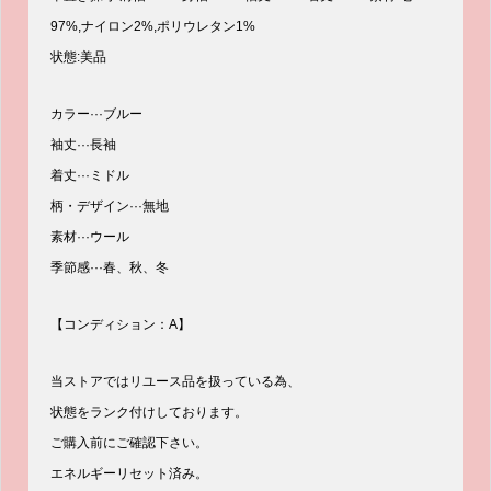
97%,ナイロン2%,ポリウレタン1%
状態:美品
カラー···ブルー
袖丈···長袖
着丈···ミドル
柄・デザイン···無地
素材···ウール
季節感···春、秋、冬
【コンディション：A】
当ストアではリユース品を扱っている為、
状態をランク付けしております。
ご購入前にご確認下さい。
エネルギーリセット済み。