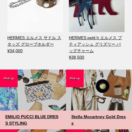
ノ
HERMES エルメス サドル ス
HERMES petit h エルメス プ
タッズ グローブホルダー
ティアッシュ グリズリー バ
¥34,000
ッグチャーム
¥38,500
Pick up
Pick up
EMILIO PUCCI BLUE DRES
Stella Mccartney Gold Dres
S STYLING
s