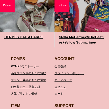
Pick up
Pick up
HERMES GAO＆CARRE
Stella McCartney×TheBeatl
es♦️Yellow Submarine♠️
POMPS
ACCOUNT
POMPSのストーリー
会員登録
高級ブランドの新たな買取
プライバシーポリシー
ブランド委託の新たな選択
マイアページ
お客様の声 – 信頼の証
ログイン
人気ブランドの価値
カート
ITEM
SUPPORT