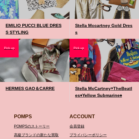
EMILIO PUCCI BLUE DRES
Stella Mccartney Gold Dres
S STYLING
s
Pick up
Pick up
HERMES GAO＆CARRE
Stella McCartney×TheBeatl
es♦️Yellow Submarine♠️
POMPS
ACCOUNT
POMPSのストーリー
会員登録
高級ブランドの新たな買取
プライバシーポリシー