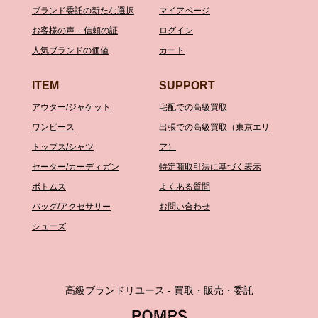
ブランド委託の新たな選択
マイアページ
お客様の声 – 信頼の証
ログイン
人気ブランドの価値
カート
ITEM
SUPPORT
アウター/ジャケット
宅配での高級買取
ワンピース
出張での高級買取（東京エリ
トップス/シャツ
ア）
セーター/カーディガン
特定商取引法に基づく表示
ボトムス
よくある質問
バッグ/アクセサリー
お問い合わせ
シューズ
高級ブランドリユース - 買取・販売・委託