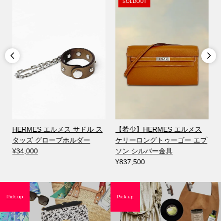
SOLDOUT


HERMES エルメス サドル ス
【希少】HERMES エルメス
シ
タッズ グローブホルダー
ケリーロングトゥーゴー エプ
¥34,000
ソン シルバー金具
¥837,500
Pick up
Pick up