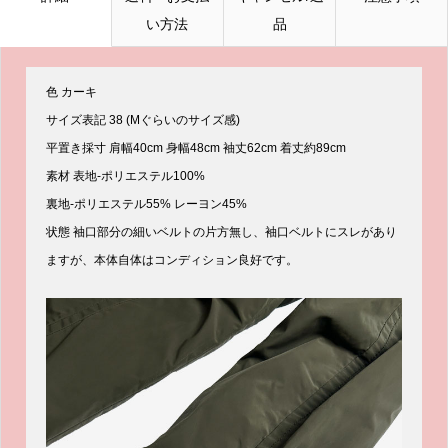
い方法
品
色 カーキ
サイズ表記 38 (Mぐらいのサイズ感)
平置き採寸 肩幅40cm 身幅48cm 袖丈62cm 着丈約89cm
素材 表地-ポリエステル100%
裏地-ポリエステル55% レーヨン45%
状態 袖口部分の細いベルトの片方無し、袖口ベルトにスレがあり
ますが、本体自体はコンディション良好です。