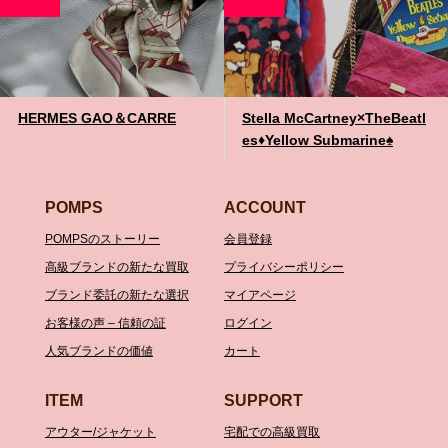
HERMES GAO＆CARRE
Stella McCartney×TheBeatl
es♦️Yellow Submarine♠️
POMPS
ACCOUNT
POMPSのストーリー
会員登録
高級ブランドの新たな買取
プライバシーポリシー
ブランド委託の新たな選択
マイアページ
お客様の声 – 信頼の証
ログイン
人気ブランドの価値
カート
ITEM
SUPPORT
アウター/ジャケット
宅配での高級買取