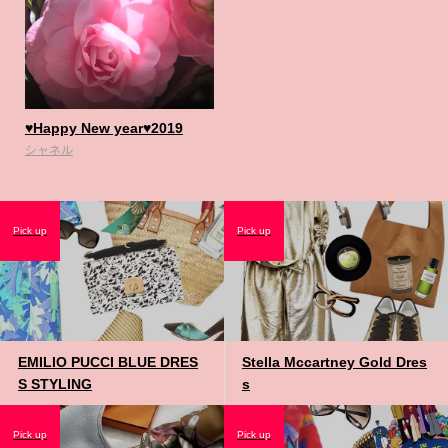
♥️Happy New year♥️2019
シャネル
Pick up
Pick up
EMILIO PUCCI BLUE DRES
Stella Mccartney Gold Dres
S STYLING
s
Pick up
Pick up