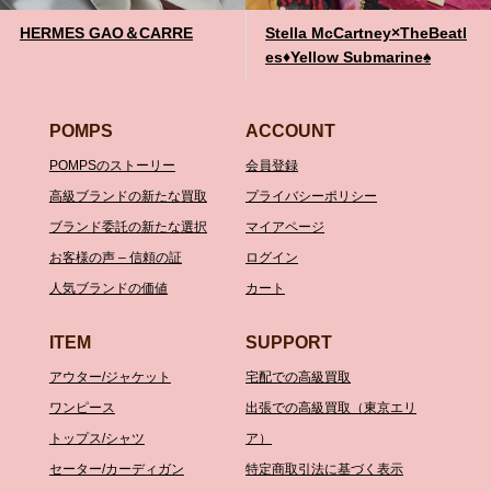
HERMES GAO＆CARRE
Stella McCartney×TheBeatl
es♦️Yellow Submarine♠️
POMPS
ACCOUNT
POMPSのストーリー
会員登録
高級ブランドの新たな買取
プライバシーポリシー
ブランド委託の新たな選択
マイアページ
お客様の声 – 信頼の証
ログイン
人気ブランドの価値
カート
ITEM
SUPPORT
アウター/ジャケット
宅配での高級買取
ワンピース
出張での高級買取（東京エリ
トップス/シャツ
ア）
セーター/カーディガン
特定商取引法に基づく表示