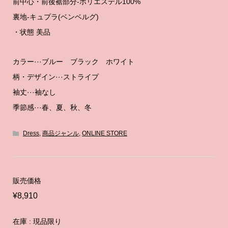
前中心・前後裾部分-ポリエステル100%
裏地-キュプラ(ベンベルグ)
・状態 美品
カラー···ブルー ブラック ホワイト
柄・デザイン···ストライプ
袖丈···袖なし
季節感···春、夏、秋、冬
Dress
,
商品ジャンル
,
ONLINE STORE
販売価格
¥8,910
在庫 : 現品限り