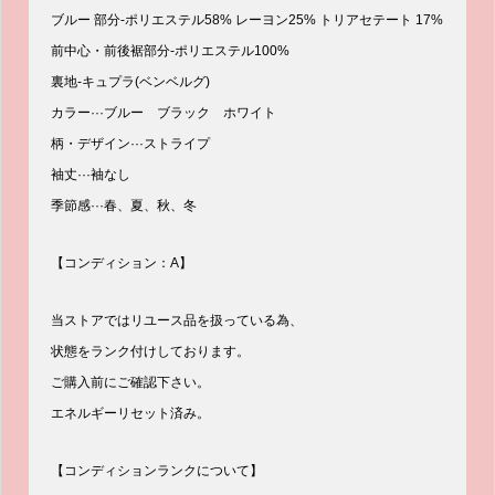
ブルー 部分-ポリエステル58% レーヨン25% トリアセテート 17%
前中心・前後裾部分-ポリエステル100%
裏地-キュプラ(ベンベルグ)
カラー···ブルー ブラック ホワイト
柄・デザイン···ストライプ
袖丈···袖なし
季節感···春、夏、秋、冬
【コンディション：A】
当ストアではリユース品を扱っている為、
状態をランク付けしております。
ご購入前にご確認下さい。
エネルギーリセット済み。
【コンディションランクについて】