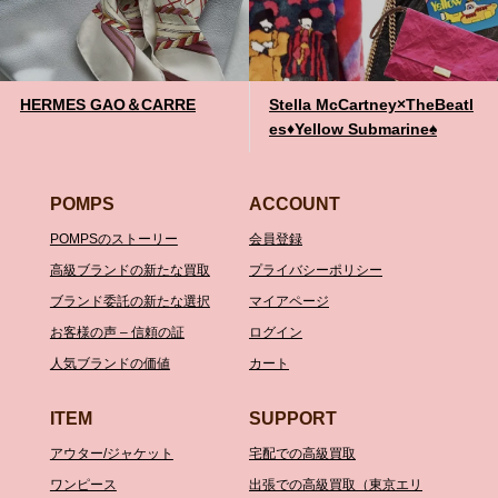
HERMES GAO＆CARRE
Stella McCartney×TheBeatl
es♦️Yellow Submarine♠️
POMPS
ACCOUNT
POMPSのストーリー
会員登録
高級ブランドの新たな買取
プライバシーポリシー
ブランド委託の新たな選択
マイアページ
お客様の声 – 信頼の証
ログイン
人気ブランドの価値
カート
ITEM
SUPPORT
アウター/ジャケット
宅配での高級買取
ワンピース
出張での高級買取（東京エリ