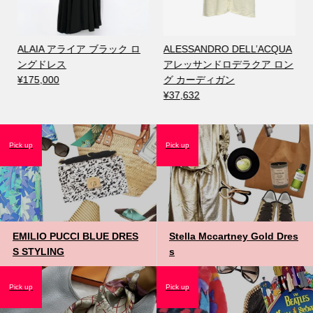
ALAIA アライア ブラック ロ
ALESSANDRO DELL’ACQUA
ングドレス
アレッサンドロデラクア ロン
¥175,000
グ カーディガン
¥37,632
Pick up
Pick up
EMILIO PUCCI BLUE DRES
Stella Mccartney Gold Dres
S STYLING
s
Pick up
Pick up