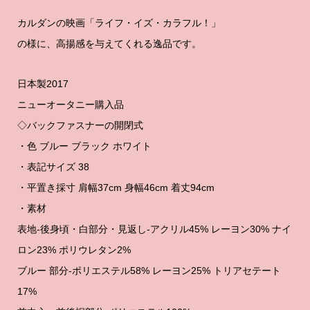
カルダンの映画「ライフ・イズ・カラフル！」
の様に、高揚感を与えてくれる逸品です。
日本製2017
ニューオータニー購入品
◇バックファスナーの開閉式
・色 ブルー ブラック ホワイト
・表記サイズ 38
・平置き採寸 肩幅37cm 身幅46cm 着丈94cm
・素材
表地-後身頃・白部分・見返し-アクリル45% レーヨン30% ナイ
ロン23% ポリウレタン2%
ブルー 部分-ポリエステル58% レーヨン25% トリアセテート
17%