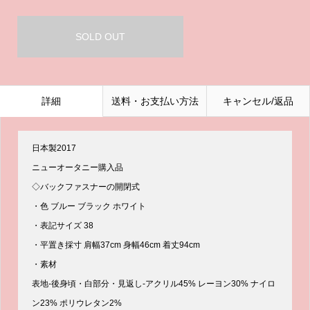
SOLD OUT
詳細
送料・お支払い方法
キャンセル/返品
日本製2017
ニューオータニー購入品
◇バックファスナーの開閉式
・色 ブルー ブラック ホワイト
・表記サイズ 38
・平置き採寸 肩幅37cm 身幅46cm 着丈94cm
・素材
表地-後身頃・白部分・見返し-アクリル45% レーヨン30% ナイロ
ン23% ポリウレタン2%