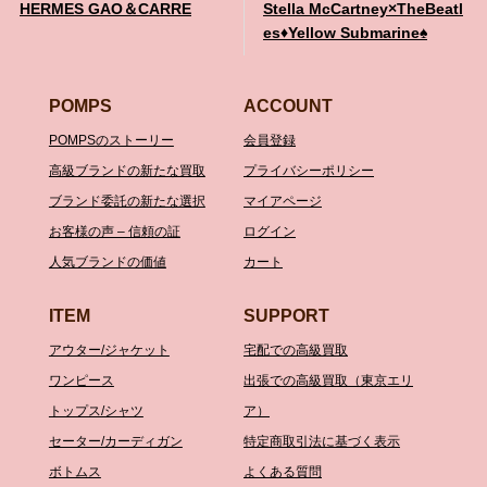
HERMES GAO＆CARRE
Stella McCartney×TheBeatl
es♦️Yellow Submarine♠️
POMPS
ACCOUNT
POMPSのストーリー
会員登録
高級ブランドの新たな買取
プライバシーポリシー
ブランド委託の新たな選択
マイアページ
お客様の声 – 信頼の証
ログイン
人気ブランドの価値
カート
ITEM
SUPPORT
アウター/ジャケット
宅配での高級買取
ワンピース
出張での高級買取（東京エリ
トップス/シャツ
ア）
セーター/カーディガン
特定商取引法に基づく表示
ボトムス
よくある質問