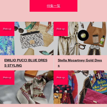
特集一覧
Pick up
Pick up
EMILIO PUCCI BLUE DRES
Stella Mccartney Gold Dres
S STYLING
s
Pick up
Pick up