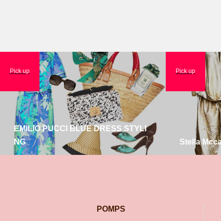
Pick up
Pick up
EMILIO PUCCI BLUE DRESS STYLI
NG
Stella Mcc
POMPS