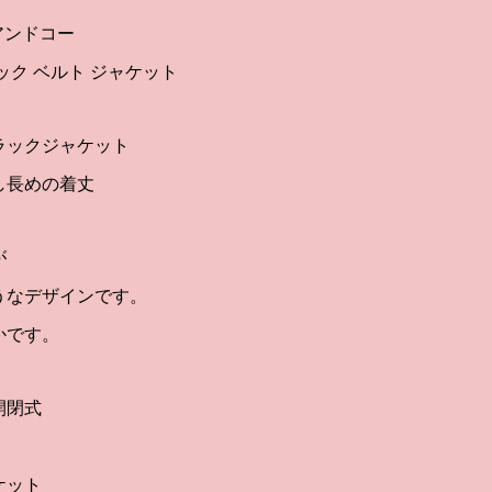
スアンドコー
ック ベルト ジャケット
ラックジャケット
し長めの着丈
が
うなデザインです。
かです。
開閉式
、
ケット