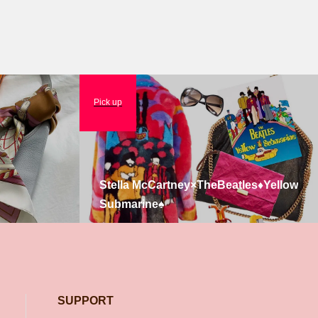
Pick up
Stella McCartney×TheBeatles♦️Yellow
Submarine♠️
SUPPORT