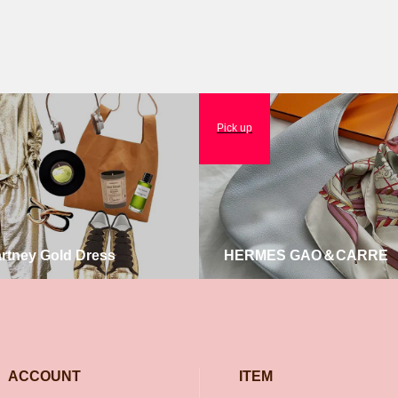
Pick up
artney Gold Dress
HERMES GAO＆CARRE
ACCOUNT
ITEM