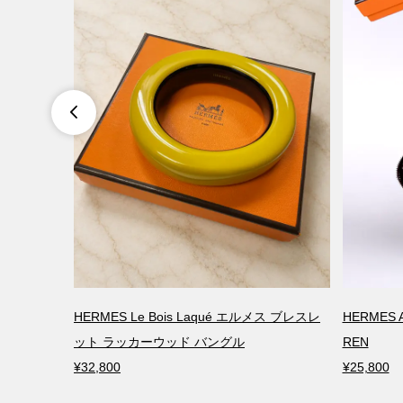

ルク ひし形
HERMES Le Bois Laqué エルメス ブレスレ
HERMES A
X付 美品
ット ラッカーウッド バングル
REN
¥32,800
¥25,800