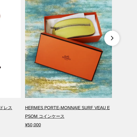

ツドレス
HERMES PORTE-MONNAIE SURF VEAU E
BOTTEG
PSOM コインケース
ブラック 3
¥50,000
¥48,000