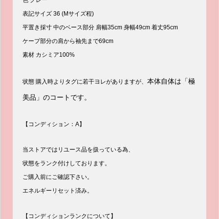
色 グレー
表記サイズ 36 (Mサイズ程)
平置き採寸 中のベース部分 肩幅35cm 身幅49cm 着丈95cm
ケープ部分の肩から袖先まで69cm
素材 カシミア100%
本体自体は「極
状態 購入時よりタグに若干ヨレがありますが、
美品」のコートです。
【コンディション：A】
当ストアではリユース品を扱っている為、
状態をランク付けしております。
ご購入前にご確認下さい。
エネルギーリセット済み。
【コンディションランクについて】