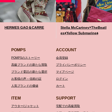
HERMES GAO＆CARRE
Stella McCartney×TheBeatl
es♦️Yellow Submarine♠️
POMPS
ACCOUNT
POMPSのストーリー
会員登録
高級ブランドの新たな買取
プライバシーポリシー
ブランド委託の新たな選択
マイアページ
お客様の声 – 信頼の証
ログイン
人気ブランドの価値
カート
ITEM
SUPPORT
アウター/ジャケット
宅配での高級買取