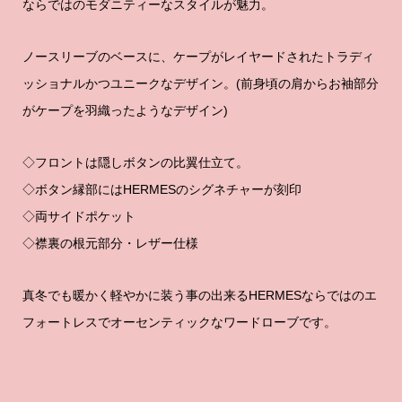
ならではのモダニティーなスタイルが魅力。
ノースリーブのベースに、ケープがレイヤードされたトラディ
ッショナルかつユニークなデザイン。(前身頃の肩からお袖部分
がケープを羽織ったようなデザイン)
◇フロントは隠しボタンの比翼仕立て。
◇ボタン縁部にはHERMESのシグネチャーが刻印
◇両サイドポケット
◇襟裏の根元部分・レザー仕様
真冬でも暖かく軽やかに装う事の出来るHERMESならではのエ
フォートレスでオーセンティックなワードローブです。