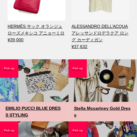
ル
HERMÈS サック オランジュ
ALESSANDRO DELL’ACQUA
ローズメキシコ アニョーミロ
アレッサンドロデラクア ロン
¥39,000
グ カーディガン
¥37,632
Pick up
Pick up
EMILIO PUCCI BLUE DRES
Stella Mccartney Gold Dres
S STYLING
s
Pick up
Pick up