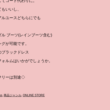
してコート代わりに。
てもいいし、
アルユースどちらにでも
ル ブーツ(レインブーツ含む)
ングが可能です。
のブラックドレス
フォルムはいかがでしょうか。
サリーは別途◇
ss
,
商品ジャンル
,
ONLINE STORE