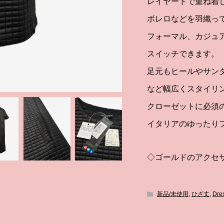
レイヤードで重ね着
ボレロなどを羽織っ
フォーマル、カジュ
スイッチできます。
足元もヒールやサンダ
など幅広くスタイリ
クローゼットに必須
イタリアのゆったり
◇ゴールドのアクセ
新品/未使用
,
ひざ丈
,
Dre