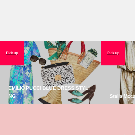
Pick up
Pick up
EMILIO PUCCI BLUE DRESS STYLI
NG
Stella Mcc