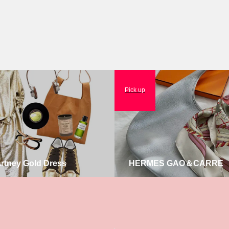
Pick up
artney Gold Dress
HERMES GAO＆CARRE