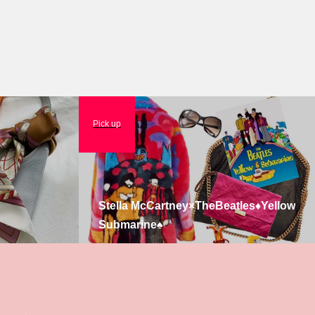
Pick up
Stella McCartney×TheBeatles♦️Yellow
Submarine♠️