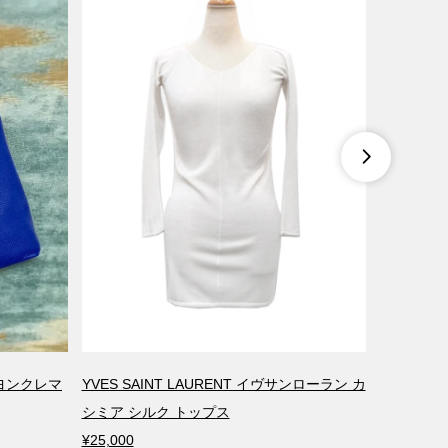

リヨンクレマ
YVES SAINT LAURENT イヴサンローラン カ
HERME
シミア シルク トップス
アニョーミ
¥25,000
¥79,800