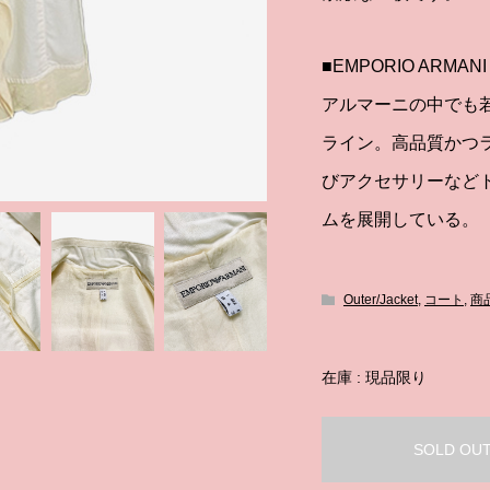
■EMPORIO ARMANI
アルマーニの中でも
ライン。高品質かつラ
びアクセサリーなど
ムを展開している。
Outer/Jacket
,
コート
,
商
在庫 : 現品限り
SOLD OU