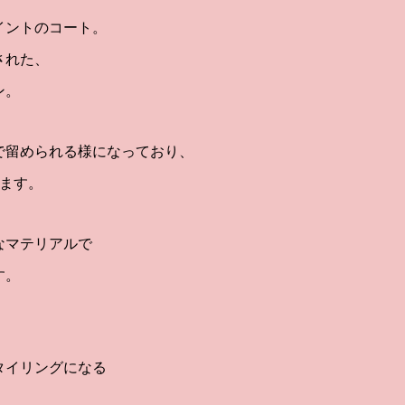
イントのコート。
された、
ン。
で留められる様になっており、
います。
なマテリアルで
す。
タイリングになる