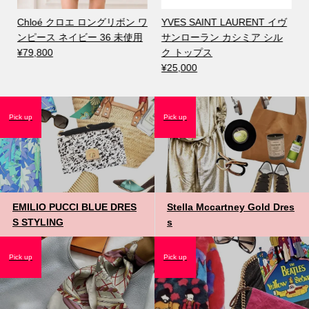
ル
Chloé クロエ ロングリボン ワ
YVES SAINT LAURENT イヴ
ンピース ネイビー 36 未使用
サンローラン カシミア シル
¥79,800
ク トップス
¥25,000
Pick up
Pick up
EMILIO PUCCI BLUE DRES
Stella Mccartney Gold Dres
S STYLING
s
Pick up
Pick up