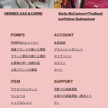
HERMES GAO＆CARRE
Stella McCartney×TheBeatl
es♦️Yellow Submarine♠️
POMPS
ACCOUNT
POMPSのストーリー
会員登録
高級ブランドの新たな買取
プライバシーポリシー
ブランド委託の新たな選択
マイアページ
お客様の声 – 信頼の証
ログイン
人気ブランドの価値
カート
ITEM
SUPPORT
アウター/ジャケット
宅配での高級買取
ワンピース
出張での高級買取（東京エリ
トップス/シャツ
ア）