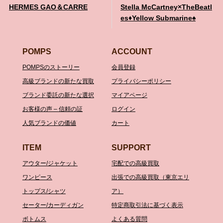
HERMES GAO＆CARRE
Stella McCartney×TheBeatl
es♦️Yellow Submarine♠️
POMPS
ACCOUNT
POMPSのストーリー
会員登録
高級ブランドの新たな買取
プライバシーポリシー
ブランド委託の新たな選択
マイアページ
お客様の声 – 信頼の証
ログイン
人気ブランドの価値
カート
ITEM
SUPPORT
アウター/ジャケット
宅配での高級買取
ワンピース
出張での高級買取（東京エリ
トップス/シャツ
ア）
セーター/カーディガン
特定商取引法に基づく表示
ボトムス
よくある質問