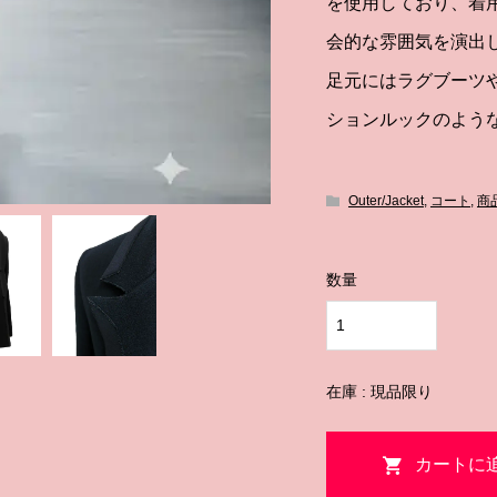
を使用しており、着
会的な雰囲気を演出
足元にはラグブーツ
ションルックのよう
Outer/Jacket
,
コート
,
商
数量
在庫 : 現品限り