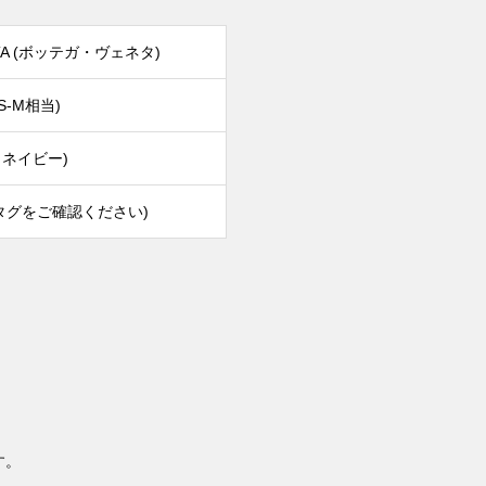
ETA (ボッテガ・ヴェネタ)
S-M相当)
ークネイビー)
タグをご確認ください)
す。