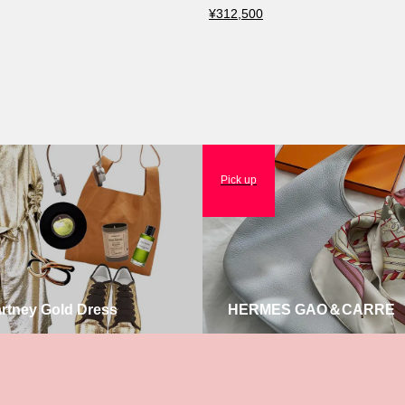
¥312,500
Pick up
artney Gold Dress
HERMES GAO＆CARRE