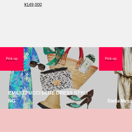
¥149,000
Pick up
Pick up
EMILIO PUCCI BLUE DRESS STYLI
NG
Stella Mcc