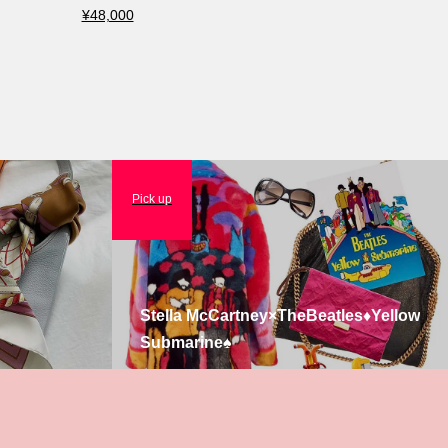
¥48,000
¥837,500
Pick up
Stella McCartney×TheBeatles♦️Yellow
Submarine♠️