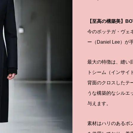
【至高の構築美】BOTTE
今のボッテガ・ヴェ
ー（Daniel Le
最大の特徴は、縫い
トシーム（インサイ
背面のクロスしたテ
うな構築的なシルエ
与えます。
素材はハリのあるボ