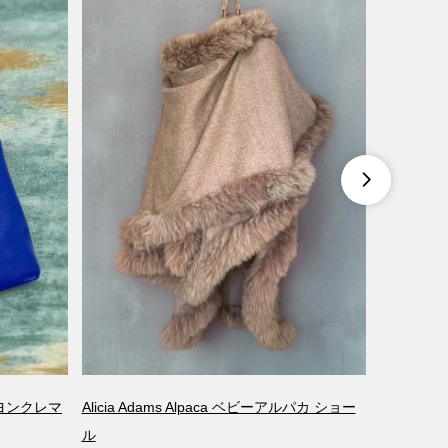
SOLDOUT

リヨンクレマ
Alicia Adams Alpaca ベビーアルパカ ショー
【希少】H
ル
ゥーゴー 