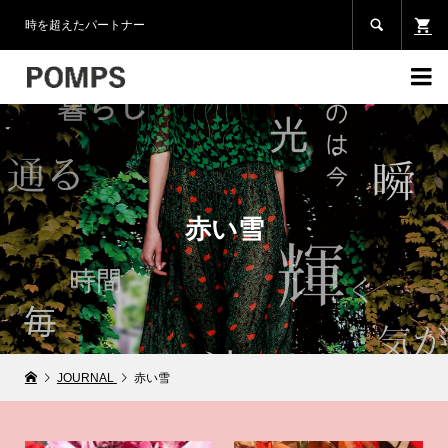

時を超えたパートナー

赤い雪
JOURNAL
赤い雪