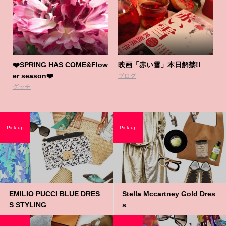
❤️SPRING HAS COME&Flow
映画「赤い雪」本日解禁!!
er season❤️
ブログ
グッチ
Pick up
Pick up
EMILIO PUCCI BLUE DRES
Stella Mccartney Gold Dres
S STYLING
s