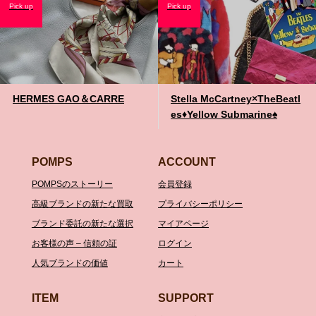
Pick up
Pick up
HERMES GAO＆CARRE
Stella McCartney×TheBeatl
es♦️Yellow Submarine♠️
POMPS
ACCOUNT
POMPSのストーリー
会員登録
高級ブランドの新たな買取
プライバシーポリシー
ブランド委託の新たな選択
マイアページ
お客様の声 – 信頼の証
ログイン
人気ブランドの価値
カート
ITEM
SUPPORT