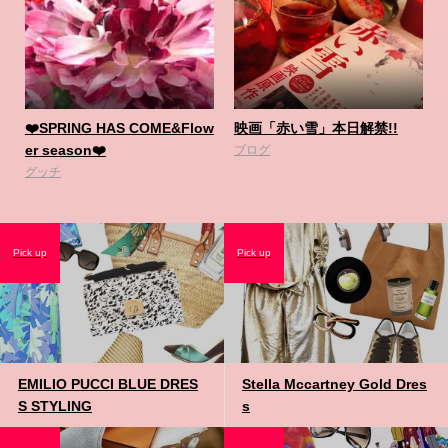
❤️SPRING HAS COME&Flow
映画「赤い雪」本日解禁!!
er season❤️
ブログ
グッチ
Pick up
Pick up
EMILIO PUCCI BLUE DRES
Stella Mccartney Gold Dres
S STYLING
s