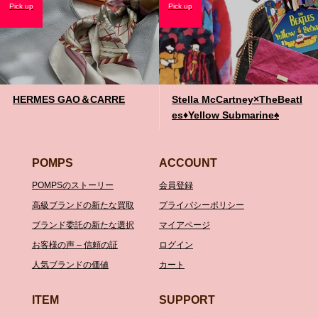
Pick up
Pick up
HERMES GAO＆CARRE
Stella McCartney×TheBeatl
es♦️Yellow Submarine♠️
POMPS
ACCOUNT
POMPSのストーリー
会員登録
高級ブランドの新たな買取
プライバシーポリシー
ブランド委託の新たな選択
マイアページ
お客様の声 – 信頼の証
ログイン
人気ブランドの価値
カート
ITEM
SUPPORT