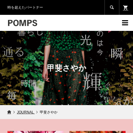

時を超えたパートナー

甲斐さやか
JOURNAL
甲斐さやか