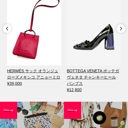


HERMÈS サック オランジュ
BOTTEGA VENETA ボッテガ
ローズメキシコ アニョーミロ
ヴェネタ チャンキーヒール
¥39,000
パンプス
¥12,800
Pick up
Pick up