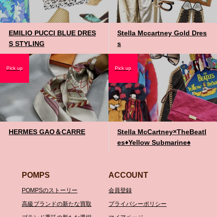
EMILIO PUCCI BLUE DRES
Stella Mccartney Gold Dres
S STYLING
s
Pick up
Pick up
HERMES GAO＆CARRE
Stella McCartney×TheBeatl
es♦️Yellow Submarine♠️
POMPS
ACCOUNT
POMPSのストーリー
会員登録
高級ブランドの新たな買取
プライバシーポリシー