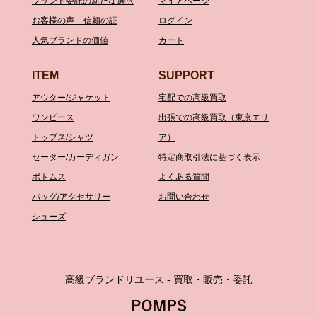
ブランド委託の新たな選択
マイアページ
お客様の声 – 信頼の証
ログイン
人気ブランドの価値
カート
ITEM
SUPPORT
アウター/ジャケット
宅配での高級買取
ワンピース
出張での高級買取（東京エリ
トップス/シャツ
ア）
セーター/カーディガン
特定商取引法に基づく表示
ボトムス
よくある質問
バッグ/アクセサリー
お問い合わせ
シューズ
高級ブランドリユース - 買取・販売・委託