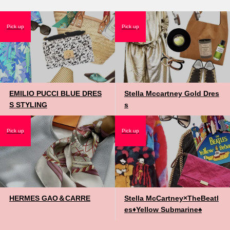
Pick up
Pick up
EMILIO PUCCI BLUE DRES
Stella Mccartney Gold Dres
S STYLING
s
Pick up
Pick up
HERMES GAO＆CARRE
Stella McCartney×TheBeatl
es♦️Yellow Submarine♠️