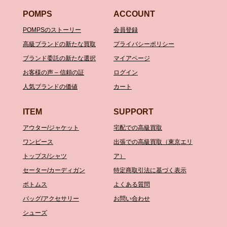
POMPS
ACCOUNT
POMPSのストーリー
会員登録
高級ブランドの新たな買取
プライバシーポリシー
ブランド委託の新たな選択
マイアページ
お客様の声 – 信頼の証
ログイン
人気ブランドの価値
カート
ITEM
SUPPORT
アウター/ジャケット
宅配での高級買取
ワンピース
出張での高級買取（東京エリ
トップス/シャツ
ア）
セーター/カーディガン
特定商取引法に基づく表示
ボトムス
よくある質問
バッグ/アクセサリー
お問い合わせ
シューズ