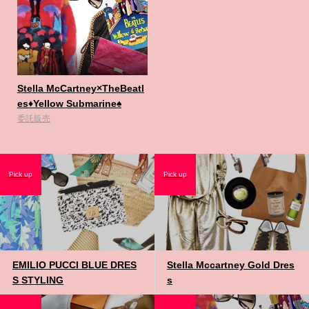
Stella McCartney×TheBeatl
es♦️Yellow Submarine♠️
委託販売
Pick up
Pick up
EMILIO PUCCI BLUE DRES
Stella Mccartney Gold Dres
S STYLING
s