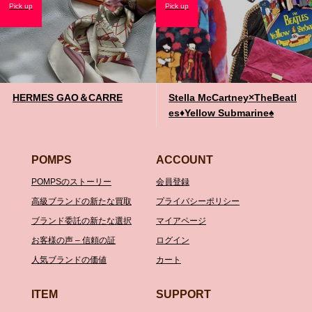
Pick up
Pick up
HERMES GAO＆CARRE
Stella McCartney×TheBeatl
es♦️Yellow Submarine♠️
POMPS
ACCOUNT
POMPSのストーリー
会員登録
高級ブランドの新たな買取
プライバシーポリシー
ブランド委託の新たな選択
マイアページ
お客様の声 – 信頼の証
ログイン
人気ブランドの価値
カート
ITEM
SUPPORT