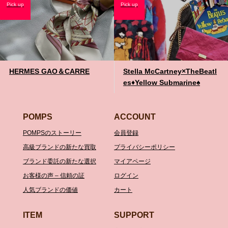
Pick up
Pick up
HERMES GAO＆CARRE
Stella McCartney×TheBeatl
es♦️Yellow Submarine♠️
POMPS
ACCOUNT
POMPSのストーリー
会員登録
高級ブランドの新たな買取
プライバシーポリシー
ブランド委託の新たな選択
マイアページ
お客様の声 – 信頼の証
ログイン
人気ブランドの価値
カート
ITEM
SUPPORT