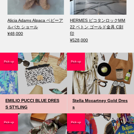
Alicia Adams Alpaca ベビーア
HERMES ピコタンロックMM
ルパカ ショール
22 ベトン ゴールド金具 C刻
¥48,000
印
¥528,000
Pick up
Pick up
EMILIO PUCCI BLUE DRES
Stella Mccartney Gold Dres
S STYLING
s
Pick up
Pick up