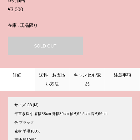
販売価格
¥3,000
在庫 : 現品限り
SOLD OUT
詳細
送料・お支払
キャンセル/返
注意事項
い方法
品
サイズ I38 (M)
平置き採寸 肩幅38cm 身幅39cm 袖丈62.5cm 着丈66cm
色 ブラック
素材 羊毛100%