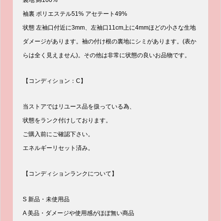
裏地 綿100%
袖裏 ポリエステル51% アセテート49%
状態 左袖口付近に3mm、左袖口11cm上に4mmほどの小さな生地
ダメージがあります。袖の付け根の裏地にシミがあります。(表か
らは全く見えません)。その他は非常に状態の良いお品物です。
【コンディション：C】
当ストアではリユース品を扱っている為、
状態をランク付けしております。
ご購入前にご確認下さい。
エネルギーリセット済み。
【コンディションランクについて】
S 新品・未使用品
A 美品・ダメージや使用感がほぼ無い商品