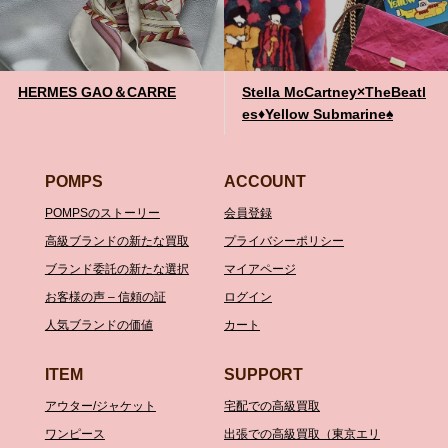
HERMES GAO＆CARRE
Stella McCartney×TheBeatl
es♦️Yellow Submarine♠️
POMPS
ACCOUNT
POMPSのストーリー
会員登録
高級ブランドの新たな買取
プライバシーポリシー
ブランド委託の新たな選択
マイアページ
お客様の声 – 信頼の証
ログイン
人気ブランドの価値
カート
ITEM
SUPPORT
アウター/ジャケット
宅配での高級買取
ワンピース
出張での高級買取（東京エリ