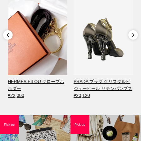


PRADA プラダ クリスタルビ
HERMES エルメス コンスタ
BOT
ジューヒール サテンパンプス
ンスミニ ブラック ボックス
ヴェ
¥20,120
カーフ ゴールド金具 D刻印
パン
¥2,035,000
¥12,
Pick up
Pick up