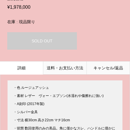
¥1,978,000
在庫 : 現品限り
SOLD OUT
詳細
送料・お支払い方法
キャンセル/返品
・色 ルージュアッシュ
・素材 レザー ヴォー・エプソン(水濡れや傷擦れに強い)
・A刻印 (2017年製)
・シルバー金具
・寸法 横30cm 高さ22cm マチ16cm
・状態 数回使用のみの美品。角に僅かなスレ、ハンドルに僅かに