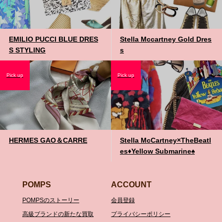
EMILIO PUCCI BLUE DRES
Stella Mccartney Gold Dres
S STYLING
s
Pick up
Pick up
HERMES GAO＆CARRE
Stella McCartney×TheBeatl
es♦️Yellow Submarine♠️
POMPS
ACCOUNT
POMPSのストーリー
会員登録
高級ブランドの新たな買取
プライバシーポリシー