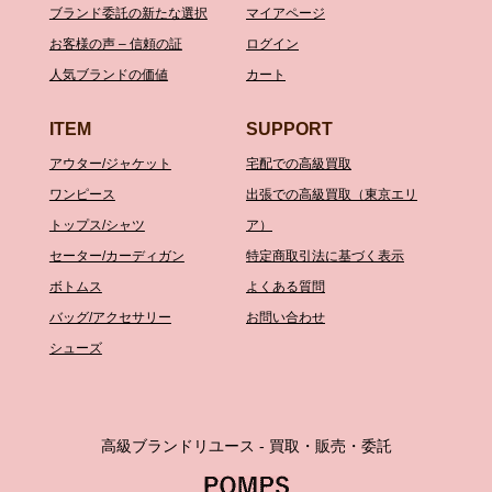
ブランド委託の新たな選択
マイアページ
お客様の声 – 信頼の証
ログイン
人気ブランドの価値
カート
ITEM
SUPPORT
アウター/ジャケット
宅配での高級買取
ワンピース
出張での高級買取（東京エリ
トップス/シャツ
ア）
セーター/カーディガン
特定商取引法に基づく表示
ボトムス
よくある質問
バッグ/アクセサリー
お問い合わせ
シューズ
高級ブランドリユース - 買取・販売・委託